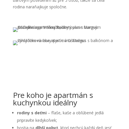
barovým posedením až pre 5 osôb, takže sa celá
rodina naraňajkuje spoločne.
Pre koho je apartmán s
kuchynkou ideálny
rodiny s deťmi
– fľaše, kaše a obľúbené jedlá
pripravíte kedykoľvek;
hostia na
dlhší pobyt
, ktorí nechcú každý deň jesť