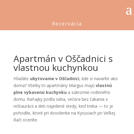
Rezervácia
Apartmán v Oščadnici s
vlastnou kuchynkou
Hľadáte
ubytovanie v Oščadnici
, kde si navaríte ako
doma? Všetky tri apartmány Margus majú
vlastnú
plne vybavenú kuchynku
a súkromie rodinného
domu. Raňajky podľa seba, večera bez čakania v
reštaurácii a deti najedené vtedy, keď treba — to je
pohodlie, ktoré pri dovolenke na Kysuciach pri Veľkej
Rači oceníte.