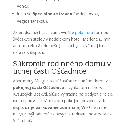
vonku;
ľudia so
špeciálnou stravou
(bezlepkovou,
vegetariánskou).
Ak predsa nechcete variť, využite
polpenziu
formou
švédskych stolov v neďalekom hoteli Marlene (3 min
autom alebo 8 min pešo) — kuchynka vám aj tak
ostáva k dispozícii.
Súkromie rodinného domu v
tichej časti Oščadnice
Apartmány Margus sú súčasťou rodinného domu v
pokojnej časti Oščadnice
s výhľadom na hory
Kysuckých Beskýd. Slúžia výhradne na oddych a relax,
nie na párty — máte istotu pokojnej dovolenky. K
dispozícii je
parkovanie zdarma
aj
Wi-Fi
, v zime
navyše zvýhodnené skipasy v stredisku Snow paradise
Veľká Rača.